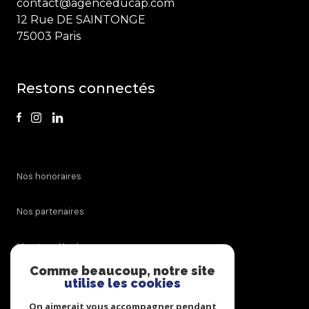
contact@agenceducap.com
12 Rue DE SAINTONGE
contact
75003 Paris
Restons connectés
nos honoraires
nos partenaires
mentions légales
Comme beaucoup, notre site
admin
utilise les cookies
On aimerait vous accompagner pendant