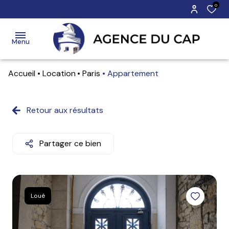
0
Menu
Accueil
Location
Paris
Appartement
vente
location
Retour aux résultats
Biens
Biens
Vente
estimation
à la
à
Location
vente
louer
Partager ce bien
immobilier
commercial
Biens
Biens
vendus
loués
actualités
Loué
notre
agence