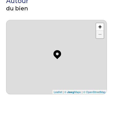
Autour
du bien
+
−
Leaflet
|
©
Maps
|
© OpenStreetMap
Jawg