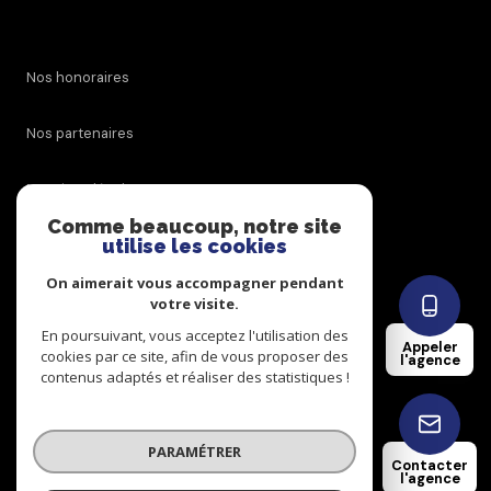
nos honoraires
nos partenaires
mentions légales
Comme beaucoup, notre site
utilise les cookies
admin
On aimerait vous accompagner pendant
politique rgpd
votre visite.
En poursuivant, vous acceptez l'utilisation des
Appeler
cookies par ce site, afin de vous proposer des
cookies
l'agence
contenus adaptés et réaliser des statistiques !
© 2026 | Tous droits réservés
PARAMÉTRER
Contacter
l'agence