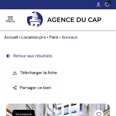
0
Menu
Accueil
Location pro
Paris
Bureaux
vente
location
Retour aux résultats
Biens
Biens
Vente
estimation
à la
à
Location
vente
louer
Télécharger la fiche
immobilier
commercial
Biens
Biens
Partager ce bien
vendus
loués
actualités
notre
agence
Nouveauté