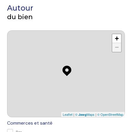
Autour
du bien
+
−
Leaflet
|
©
Maps
|
© OpenStreetMap
Jawg
Commerces et santé